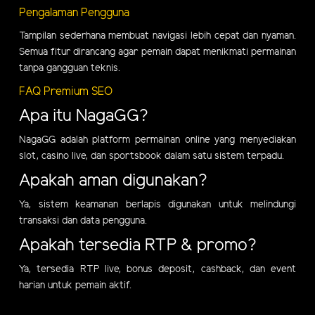
Pengalaman Pengguna
Tampilan sederhana membuat navigasi lebih cepat dan nyaman.
Semua fitur dirancang agar pemain dapat menikmati permainan
tanpa gangguan teknis.
FAQ Premium SEO
Apa itu NagaGG?
NagaGG adalah platform permainan online yang menyediakan
slot, casino live, dan sportsbook dalam satu sistem terpadu.
Apakah aman digunakan?
Ya, sistem keamanan berlapis digunakan untuk melindungi
transaksi dan data pengguna.
Apakah tersedia RTP & promo?
Ya, tersedia RTP live, bonus deposit, cashback, dan event
harian untuk pemain aktif.