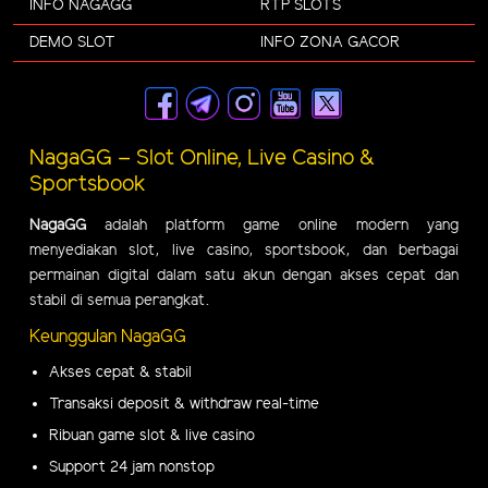
INFO NAGAGG
RTP SLOTS
DEMO SLOT
INFO ZONA GACOR
NagaGG – Slot Online, Live Casino &
Sportsbook
NagaGG
adalah platform game online modern yang
menyediakan slot, live casino, sportsbook, dan berbagai
permainan digital dalam satu akun dengan akses cepat dan
stabil di semua perangkat.
Keunggulan NagaGG
Akses cepat & stabil
Transaksi deposit & withdraw real-time
Ribuan game slot & live casino
Support 24 jam nonstop