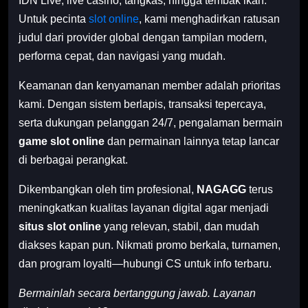
IDN Live, live casino, tangkas, hingga tembak ikan.
Untuk pecinta
slot online
, kami menghadirkan ratusan
judul dari provider global dengan tampilan modern,
performa cepat, dan navigasi yang mudah.
Keamanan dan kenyamanan member adalah prioritas
kami. Dengan sistem berlapis, transaksi tepercaya,
serta dukungan pelanggan 24/7, pengalaman bermain
game slot online
dan permainan lainnya tetap lancar
di berbagai perangkat.
Dikembangkan oleh tim profesional,
NAGAGG
terus
meningkatkan kualitas layanan digital agar menjadi
situs slot online
yang relevan, stabil, dan mudah
diakses kapan pun. Nikmati promo berkala, turnamen,
dan program loyalti—hubungi CS untuk info terbaru.
Bermainlah secara bertanggung jawab. Layanan