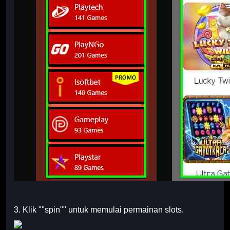
3. Klik ""spin"" untuk memulai permainan slots.