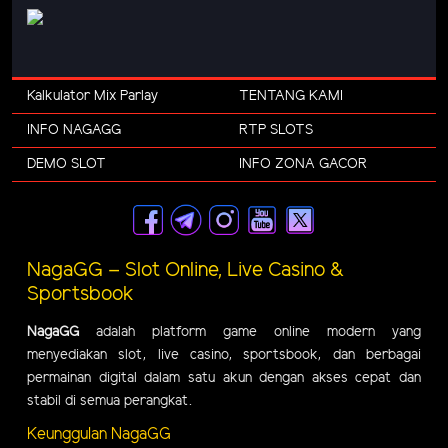
Kalkulator Mix Parlay
TENTANG KAMI
INFO NAGAGG
RTP SLOTS
DEMO SLOT
INFO ZONA GACOR
NagaGG – Slot Online, Live Casino &
Sportsbook
NagaGG
adalah platform game online modern yang
menyediakan slot, live casino, sportsbook, dan berbagai
permainan digital dalam satu akun dengan akses cepat dan
stabil di semua perangkat.
Keunggulan NagaGG