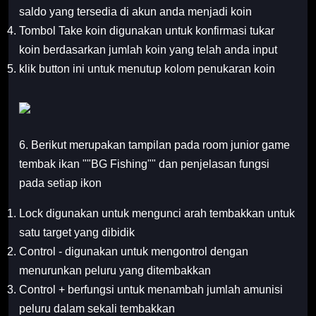
saldo yang tersedia di akun anda menjadi koin
Tombol Take koin digunakan untuk konfirmasi tukar
koin berdasarkan jumlah koin yang telah anda input
klik button ini untuk menutup kolom penukaran koin
6. Berikut merupakan tampilan pada room junior game
tembak ikan ""BG Fishing"" dan penjelasan fungsi
pada setiap ikon
Lock digunakan untuk mengunci arah tembakkan untuk
satu target yang dibidik
Control - digunakan untuk mengontrol dengan
menurunkan peluru yang ditembakkan
Control + berfungsi untuk menambah jumlah amunisi
peluru dalam sekali tembakkan