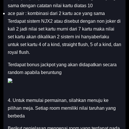
sama dengan catatan nilai kartu diatas 10
ace pair : kombinasi dari 2 kartu ace yang sama
Terdapat sistem NJX2 atau disebut dengan non joker di
kali 2 jadi nilai set kartu murni dari 7 kartu maka nilai
set kartu akan dikalikan 2 sistem ini hanyaberlaku
untuk set kartu 4 of a kind, straight flush, 5 of a kind, dan
royal flush.
Terdapat bonus jackpot yang akan didapatkan secara
random apabila beruntung
4. Untuk memulai permainan, silahkan menuju ke
pilihan meja. Setiap room memiliki nilai taruhan yang
berbeda
Berikut penjelasan mengenai room yang terdapat pada