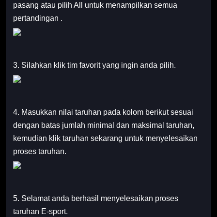
pasang atau pilih All untuk menampilkan semua
pertandingan .
3. Silahkan klik tim favorit yang ingin anda pilih.
4. Masukkan nilai taruhan pada kolom berikut sesuai
dengan batas jumlah minimal dan maksimal taruhan,
kemudian klik taruhan sekarang untuk menyelesaikan
proses taruhan.
5. Selamat anda berhasil menyelesaikan proses
taruhan E-sport.