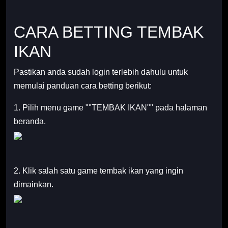
CARA BETTING TEMBAK
IKAN
Pastikan anda sudah login terlebih dahulu untuk
memulai panduan cara betting berikut:
1. Pilih menu game ""TEMBAK IKAN"" pada halaman
beranda.
2. Klik salah satu game tembak ikan yang ingin
dimainkan.