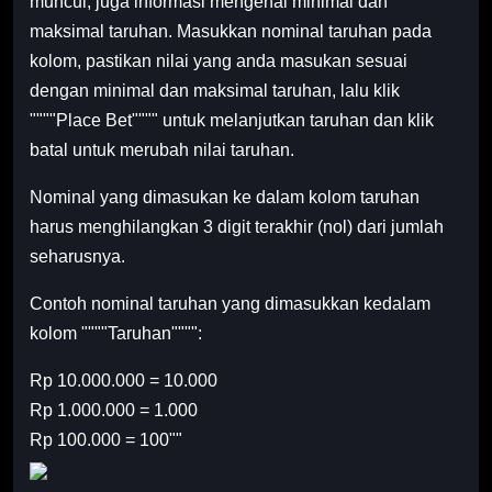
muncul, juga informasi mengenai minimal dan
maksimal taruhan. Masukkan nominal taruhan pada
kolom, pastikan nilai yang anda masukan sesuai
dengan minimal dan maksimal taruhan, lalu klik
""""Place Bet"""" untuk melanjutkan taruhan dan klik
batal untuk merubah nilai taruhan.
Nominal yang dimasukan ke dalam kolom taruhan
harus menghilangkan 3 digit terakhir (nol) dari jumlah
seharusnya.
Contoh nominal taruhan yang dimasukkan kedalam
kolom """"Taruhan"""":
Rp 10.000.000 = 10.000
Rp 1.000.000 = 1.000
Rp 100.000 = 100""