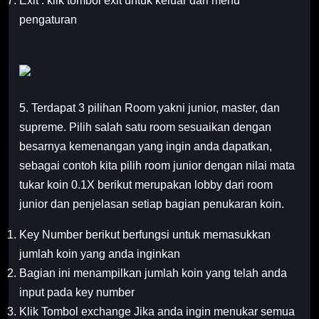
Exit : klik tombol exit untuk keluar dari menu
pengaturan
5. Terdapat 3 pilihan Room yakni junior, master, dan
supreme. Pilih salah satu room sesuaikan dengan
besarnya kemenangan yang ingin anda dapatkan,
sebagai contoh kita pilih room junior dengan nilai mata
tukar koin 0.1X berikut merupakan lobby dari room
junior dan penjelasan setiap bagian penukaran koin.
Key Number berikut berfungsi untuk memasukkan
jumlah koin yang anda inginkan
Bagian ini menampilkan jumlah koin yang telah anda
input pada key number
Klik Tombol exchange Jika anda ingin menukar semua