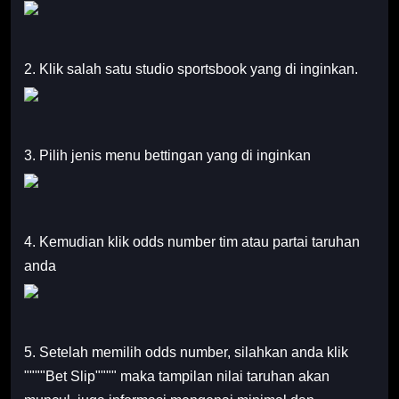
2. Klik salah satu studio sportsbook yang di inginkan.
3. Pilih jenis menu bettingan yang di inginkan
4. Kemudian klik odds number tim atau partai taruhan
anda
5. Setelah memilih odds number, silahkan anda klik
""""Bet Slip"""" maka tampilan nilai taruhan akan