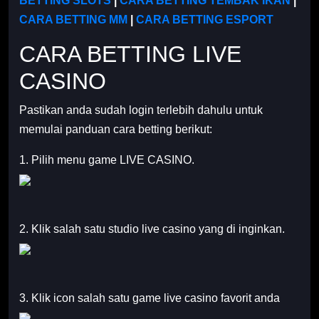
BETTING SLOTS
|
CARA BETTING TEMBAK IKAN
|
CARA BETTING MM
|
CARA BETTING ESPORT
CARA BETTING LIVE
CASINO
Pastikan anda sudah login terlebih dahulu untuk
memulai panduan cara betting berikut:
1. Pilih menu game LIVE CASINO.
2. Klik salah satu studio live casino yang di inginkan.
3. Klik icon salah satu game live casino favorit anda