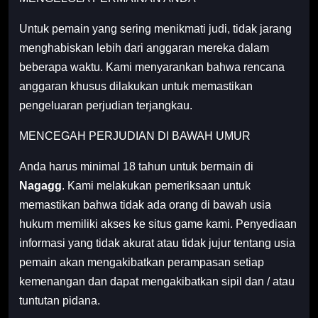
Untuk pemain yang sering menikmati judi, tidak jarang
menghabiskan lebih dari anggaran mereka dalam
beberapa waktu. Kami menyarankan bahwa rencana
anggaran khusus dilakukan untuk memastikan
pengeluaran perjudian terjangkau.
MENCEGAH PERJUDIAN DI BAWAH UMUR
Anda harus minimal 18 tahun untuk bermain di
Nagagg
. Kami melakukan pemeriksaan untuk
memastikan bahwa tidak ada orang di bawah usia
hukum memiliki akses ke situs game kami. Penyediaan
informasi yang tidak akurat atau tidak jujur tentang usia
pemain akan mengakibatkan perampasan setiap
kemenangan dan dapat mengakibatkan sipil dan / atau
tuntutan pidana.