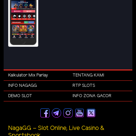
Kalkulator Mix Parlay
TENTANG KAMI
INFO NAGAGG
RTP SLOTS
DEMO SLOT
INFO ZONA GACOR
NagaGG – Slot Online, Live Casino &
Sportsbook